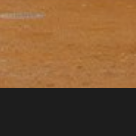
Reitbahn der Kinskys, heute Teil des Nationalgestüts Kladruby.
Wir haben Kopien von Ziegeln für die Reparatur des
Sichtmauerwerks realisiert.