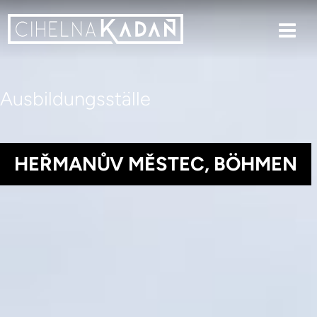
Ausbildungsställe
HEŘMANŮV MĚSTEC, BÖHMEN