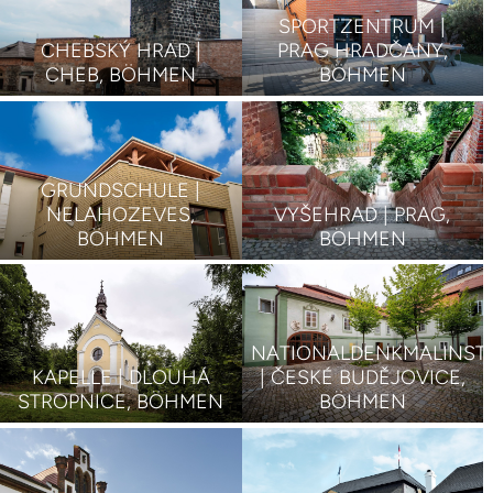
SPORTZENTRUM |
CHEBSKÝ HRAD |
PRAG HRADČANY,
CHEB, BÖHMEN
BÖHMEN
GRUNDSCHULE |
NELAHOZEVES,
VYŠEHRAD | PRAG,
BÖHMEN
BÖHMEN
NATIONALDENKMALINSTI
KAPELLE | DLOUHÁ
| ČESKÉ BUDĚJOVICE,
STROPNICE, BÖHMEN
BÖHMEN