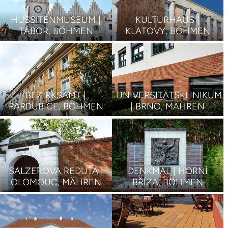
HUSSITENMUSEUM |
KULTURHAUS |
TÁBOR, BÖHMEN
KLATOVY, BÖHMEN
BEZIRKSAMT |
UNIVERSITÄTSKLINIKUM
PARDUBICE, BÖHMEN
| BRNO, MÄHREN
SALZEROVA REDUTA |
DENKMAL | HORNÍ
OLOMOUC, MÄHREN
BŘÍZA, BÖHMEN