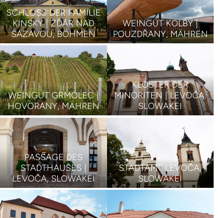
SCHLOSS DER FAMILIE
KINSKY | ŽĎÁR NAD
WEINGUT KOLBY |
SÁZAVOU, BÖHMEN
POUZDŘANY, MÄHREN
KLOSTER DER
WEINGUT GRMOLEC |
MINORITEN | LEVOČA,
HOVORANY, MÄHREN
SLOWAKEI
PASSAGE DES
STADTHAUSES |
STADTAMT LEVOČA,
LEVOČA, SLOWAKEI
SLOWAKEI