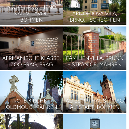
MOLO LIPNO, LIPNO
NAD VLTAVOU,
ARNOLDOVA VILA,
BÖHMEN
BRNO, TSCHECHIEN
AFRIKANISCHE KLASSE,
FAMILIENVILLA, BRÜNN
ZOO PRAG, PRAG
- STRÁNICE, MÄHREN
ROTE KIRCHE |
ALTES RATHAUS | PRAG
OLOMOUC, MÄHREN
ALTSTADT, BÖHMEN