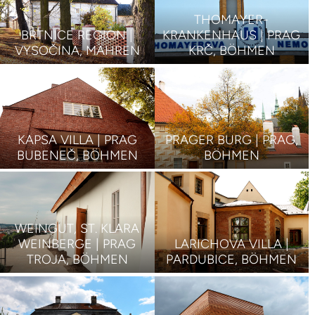
THOMAYER-
BRTNICE REGION |
KRANKENHAUS | PRAG
VYSOČINA, MÄHREN
KRČ, BÖHMEN
KAPSA VILLA | PRAG
PRAGER BURG | PRAG,
BUBENEČ, BÖHMEN
BÖHMEN
WEINGUT, ST. KLARA
WEINBERGE | PRAG
LARICHOVA VILLA |
TROJA, BÖHMEN
PARDUBICE, BÖHMEN