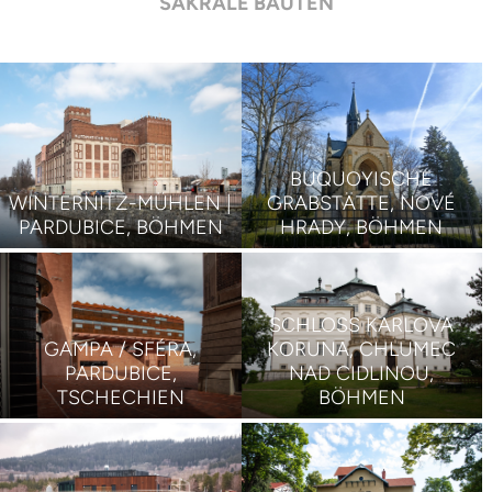
SAKRALE BAUTEN
BUQUOYISCHE
WINTERNITZ-MÜHLEN |
GRABSTÄTTE, NOVÉ
PARDUBICE, BÖHMEN
HRADY, BÖHMEN
SCHLOSS KARLOVA
GAMPA / SFÉRA,
KORUNA, CHLUMEC
PARDUBICE,
NAD CIDLINOU,
TSCHECHIEN
BÖHMEN