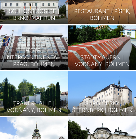
SCHLOSS ROSICE |
RESTAURANT | PÍSEK,
BRNO, MÄHREN
BÖHMEN
HOTEL
INTERCONTINENTAL |
STADTMAUERN |
PRAG, BÖHMEN
VODŇANY, BÖHMEN
TRAUERHALLE |
BURG ČESKÝ
VODŇANY, BÖHMEN
ŠTERNBERK | BÖHMEN