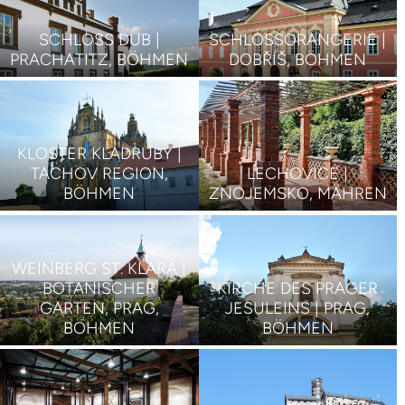
SCHLOSS DUB |
SCHLOSSORANGERIE |
PRACHATITZ, BÖHMEN
DOBŘÍŠ, BÖHMEN
KLOSTER KLADRUBY |
TACHOV REGION,
LECHOVICE |
BÖHMEN
ZNOJEMSKO, MÄHREN
WEINBERG ST. KLARA |
BOTANISCHER
KIRCHE DES PRAGER
GARTEN, PRAG,
JESULEINS | PRAG,
BÖHMEN
BÖHMEN