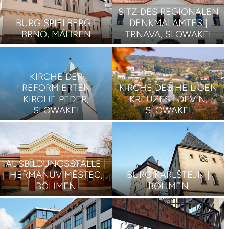
SITZ DES REGIONALEN
BURG SPIELBERG |
DENKMALAMTES |
BRNO, MÄHREN
TRNAVA, SLOWAKEI
KIRCHE DER
REFORMIERTEN
KIRCHE DES HEILIGEN
KIRCHE PEDER,
KREUZES | DEVÍN,
SLOWAKEI
SLOWAKEI
AUSBILDUNGSSTÄLLE |
HEŘMANŮV MĚSTEC,
BURG KARLŠTEJN |
BÖHMEN
BÖHMEN