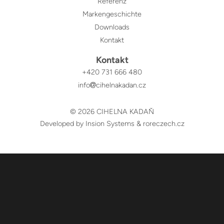
Referenz
Markengeschichte
Downloads
Kontakt
Kontakt
+420 731 666 480
info
cihelnakadan.cz
© 2026 CIHELNA KADAŇ
Developed by Insion Systems
&
roreczech.cz