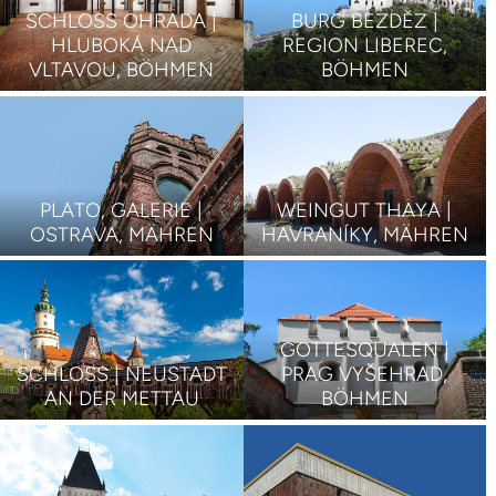
SCHLOSS OHRADA |
BURG BEZDĚZ |
HLUBOKÁ NAD
REGION LIBEREC,
VLTAVOU, BÖHMEN
BÖHMEN
PLATO, GALERIE |
WEINGUT THAYA |
OSTRAVA, MÄHREN
HAVRANÍKY, MÄHREN
GOTTESQUALEN |
SCHLOSS | NEUSTADT
PRAG VYŠEHRAD,
AN DER METTAU
BÖHMEN