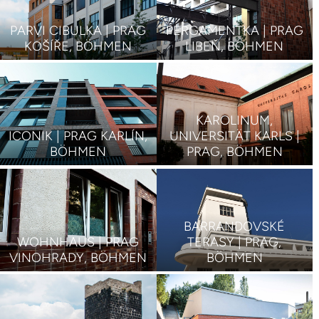
PARVI CIBULKA | PRAG
PERGAMENTKA | PRAG
KOŠÍŘE, BÖHMEN
LIBEŇ, BÖHMEN
KAROLINUM,
ICONIK | PRAG KARLÍN,
UNIVERSITÄT KARLS |
BÖHMEN
PRAG, BÖHMEN
BARRANDOVSKÉ
WOHNHAUS | PRAG
TERASY | PRAG,
VINOHRADY, BÖHMEN
BÖHMEN