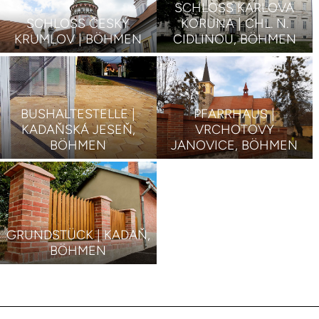
SCHLOSS KARLOVA
SCHLOSS ČESKÝ
KORUNA | CHL. N.
KRUMLOV | BÖHMEN
CIDLINOU, BÖHMEN
BUSHALTESTELLE |
PFARRHAUS |
KADAŇSKÁ JESEŇ,
VRCHOTOVY
BÖHMEN
JANOVICE, BÖHMEN
GRUNDSTÜCK | KADAŇ,
BÖHMEN