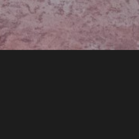
Herstellung von speziell geformten Ziegeln für die
Nachbildung der afrikanischen Klasse im Zoo Prag. Die
Schulklasse ist so gestaltet, dass sie eine möglichst treue Kopie
der echten Klasse in Somalomu – einer kleinen Stadt am
Rande des Biosphärenreservats Dja – ist.