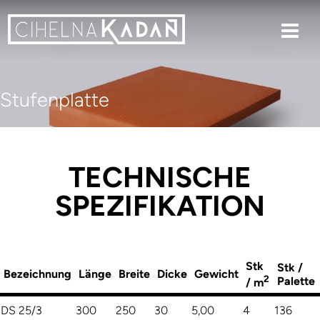
Stufenplatte
TECHNISCHE
SPEZIFIKATION
Stk
Stk /
Bezeichnung
Länge
Breite
Dicke
Gewicht
2
Palette
/ m
DS 25/3
300
250
30
5,00
4
136